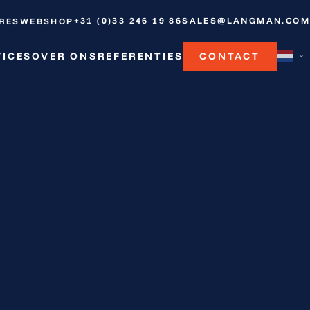
+31 (0)33 246 19 86
SALES@LANGMAN.COM
RES
WEBSHOP
VICES
OVER ONS
REFERENTIES
CONTACT
lnummer
.00.04
OFFERTE
.00.06
OFFERTE
.00.08
OFFERTE
00.10
OFFERTE