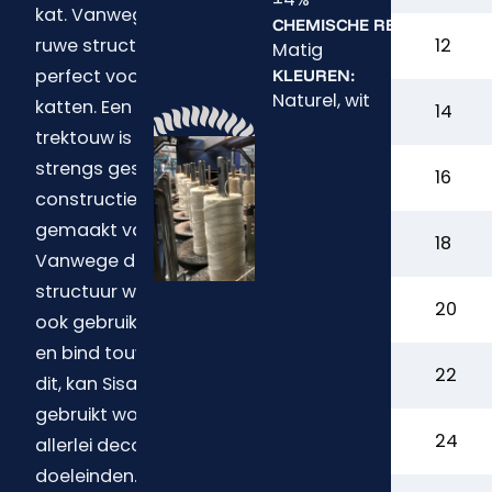
kat. Vanwege de
CHEMISCHE RESISTENTIE:
ruwe structuur is het
12
Matig
perfect voor de
KLEUREN:
Naturel, wit
katten. Een officieel
14
trektouw is een 4-
strengs geslagen
16
constructie en ook
gemaakt van Sisal.
18
Vanwege de ruwe
structuur wordt Sisal
20
ook gebruikt als pak-
en bind touw. Naast
22
dit, kan Sisal touw ook
gebruikt worden voor
Vo
24
allerlei decoratieve
doeleinden.