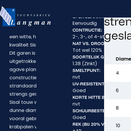
Ga direct naar de inhoud
3-
MATERIAAL:
Sisal touw is een
HOME
PRODUCTEN
SISAL
Sisal
Sisal
To
natuurlijk touw.
SPLITSBAARHEID:
stre
Terug naar de startpagina
Langman Touw Sisal
Eenvoudig
is geproduceerd van
CONTRUCTIE:
gesl
een witte, hoge
2-, 3-, of 4-strengs ges
NAT VS. DROOG STERKTE:
kwaliteit Sisal garen.
Tot wel 120%
Dit garen is
SOORTELIJK GEWICHT:
Diame
uitgetrokken van de
1.38 (Zinkt)
agave plant. De
SMELTPUNT:
4
nvt
constructie is
UV-RESISTENTIE:
strandaard 3-
Goed
6
strengs geslagen.
KORTE HITTE BESTENDIGHE
Sisal touw wordt in de
nvt
8
dunne diameters,
SCHUURBESTENDIGHEID:
Goed
vooral gebruikt voor
REK (BIJ 20% VAN DE BRE
10
krabpalen voor de
±4%