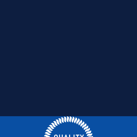
3
47,0
4,286
S.02.03
Sisal is een
1/4
hernieuwbare
3
grondstof en
53,8
4,899
S.02.03
1/2
volledig
composteerbaar
3
62,5
5,511
S.02.03
Sterk en
3/4
duurzaam:
Geschikt voor
4
70,0
6,124
S.02.03
zware belasting
en intensief
4
89,1
7,552
S.02.03
gebruik
1/2
Veilig voor mens
en dier: Vrij van
5
110,0
9,185
S.02.03
synthetische
toevoegingen