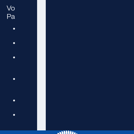
Voordelen van Polyprop
Paktouw
Lichtgewicht: eenvoudig te
hanteren en te vervoeren
Waterbestendig: rot niet en
neemt geen vocht op
UV-bestendig (optioneel):
geschikt voor langdurig
buitengebruik
Sterk en duurzaam: goede
trekkracht voor lichte tot
middelzware toepassingen
Voordelig: uitstekende prijs-
kwaliteitverhouding
Knoopvast: blijft goed zitten,
ook bij herhaald gebruik