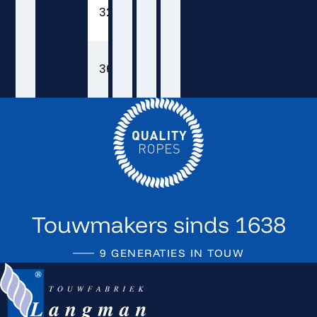
32
4
75,0
36
4 1/2
105,0
Touwmakers sinds 1638
9 GENERATIES IN TOUW
Terug naar de startpagina