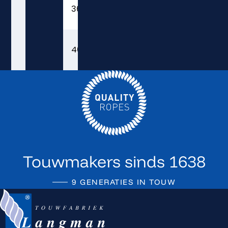
36
4 1/2
89,1
40
5
110,0
Touwmakers sinds 1638
9 GENERATIES IN TOUW
Terug naar de startpagina