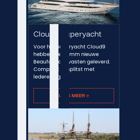
Cloud9 Superyacht
Voor het superyacht Cloud9
hebben we 44mm nieuwe
Beaufort landvasten geleverd.
Compleet gesplitst met
lederen ogen
LEES MEER