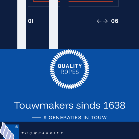
01
06
VORIGE SLIDE
VOLGENDE SLI
Touwmakers sinds 1638
9 GENERATIES IN TOUW
Terug naar de startpagina