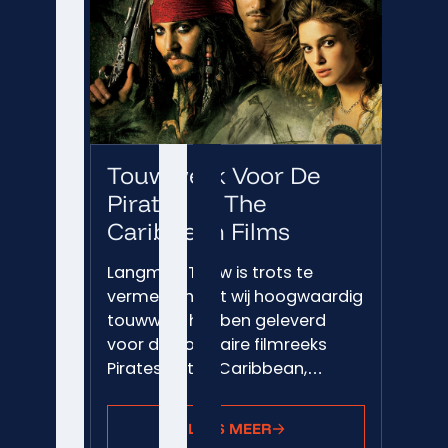
Touwwerk Voor De
Pirates Of The
Caribbean Films
Langman Touw is trots te
vermelden dat wij hoogwaardig
touwwerk hebben geleverd
voor de populaire filmreeks
Pirates of the Caribbean,…
LEES MEER