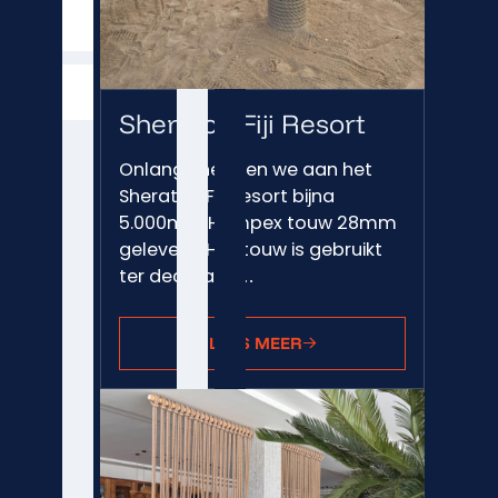
STAALDRAAD
TOUW
HARDWARE
TOUW
Sheraton Fiji Resort
Onlangs hebben we aan het
Sheraton Fiji Resort bijna
5.000mtr. Hempex touw 28mm
geleverd. Het touw is gebruikt
ter decoratie…
LEES MEER