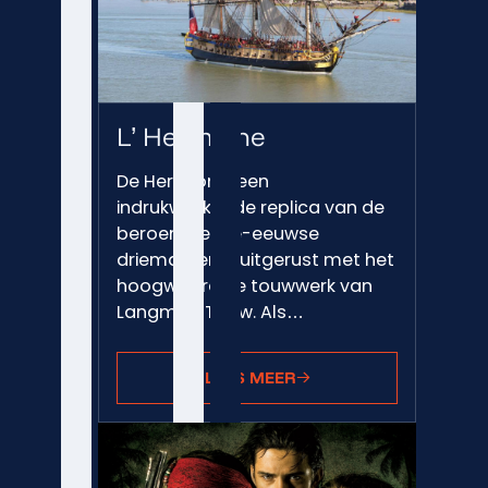
L’ Hermione
De Hermione, een
indrukwekkende replica van de
beroemde 18e-eeuwse
driemaster, is uitgerust met het
hoogwaardige touwwerk van
Langman Touw. Als…
LEES MEER