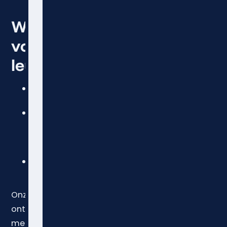
Waarom kiezen
voor onze
leuninghouders?
Topkwaliteit materialen
: RVS,
messing of zwart gecoat staal.
Geschikt voor alle
touwsoorten
: Van klassiek
hennep en katoen tot modern
polypropyleen.
Eenvoudige montage
: Inclusief
bevestigingsmateriaal.
Onze leuninghouders zijn speciaal
ontworpen voor trapleuningtouw
met diameters van
24 mm tot 40